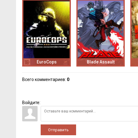
EuroCops
Blade Assault
Всего комментариев
:
0
Войдите:
Отправить