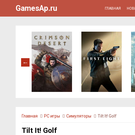
GamesAp.ru
ГЛАВНАЯ
НОВ
Главная
PC игры
Симуляторы
Tilt It! Golf
Tilt It! Golf