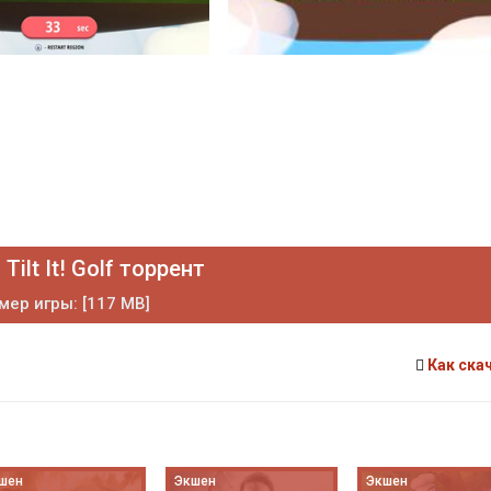
Tilt It! Golf торрент
мер игры: [117 MB]
Как ска
шен
Экшен
Экшен