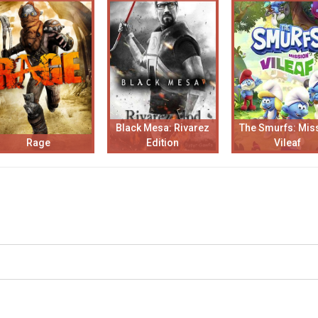
Black Mesa: Rivarez
The Smurfs: Mis
Rage
Edition
Vileaf