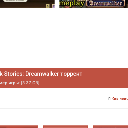
k Stories: Dreamwalker торрент
мер игры: [3.37 GB]
Как ска