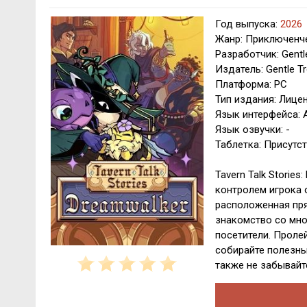
Год выпуска:
2026
Жанр: Приключенче
Разработчик: Gentle
Издатель: Gentle Tr
Платформа: PC
Тип издания: Лице
Язык интерфейса: 
Язык озвучки: -
Таблетка: Присутст
Tavern Talk Storie
контролем игрока 
расположенная пря
знакомство со мно
посетители. Проле
собирайте полезны
также не забывайт