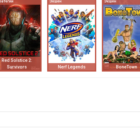
ратегии
Экшен
Экшен
Red Solstice 2:
Survivors
Nerf Legends
BoneTown