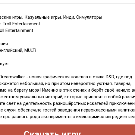
ские игры, Казуальные игры, Инди, Симуляторы
 Troll Entertainment
oll Entertainment
нзия
Английский, MULTi
вует
s: Dreamwalker - новая графическая новелла в стиле D&D, где под
окажется небольшая, но при этом невероятно уютная, таверна,
мо на берегу моря! Именно в этих стенах и берёт своё начало 
жеством уникальных историй, которые приносят с собой разл
йте свет на деятельность разношёрстных искателей приключени
е слухи, обеспечьте гостей заведения первоклассными напитка
е про разного рода эксперименты с имеющимися ингредиентам
Скачать игру