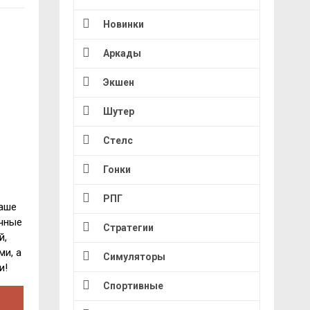
Новинки
Аркады
Экшен
Шутер
Стелс
Гонки
РПГ
ваше
ичные
Стратегии
й,
ми, а
Симуляторы
и!
Спортивные