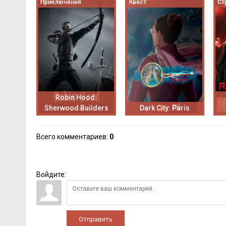
Приключения
Квест
Ст
Robin Hood:
Sherwood Builders
Dark City: Paris
Всего комментариев
:
0
Войдите:
Отправить