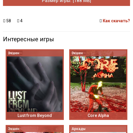
Размер игры: [188 MB]
58
4
Как скачать?
Интересные игры
Экшен
Экшен
Lust from Beyond
Core Alpha
Экшен
Аркады