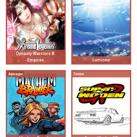
Dynasty Warriors 8:
Empires
Lumione
Аркады
Гонки