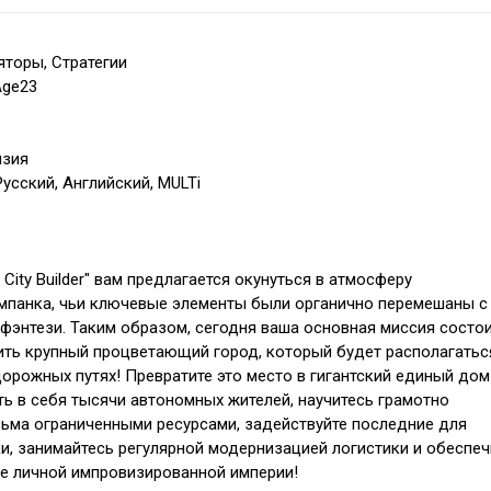
яторы, Стратегии
Age23
нзия
усский, Английский, MULTi
ain City Builder" вам предлагается окунуться в атмосферу
мпанка, чьи ключевые элементы были органично перемешаны с
энтези. Таким образом, сегодня ваша основная миссия состои
ить крупный процветающий город, который будет располагатьс
орожных путях! Превратите это место в гигантский единый дом
ь в себя тысячи автономных жителей, научитесь грамотно
ьма ограниченными ресурсами, задействуйте последние для
и, занимайтесь регулярной модернизацией логистики и обеспеч
е личной импровизированной империи!