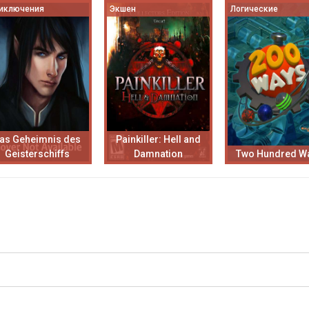
иключения
Экшен
Логические
as Geheimnis des
Painkiller: Hell and
Geisterschiffs
Damnation
Two Hundred W