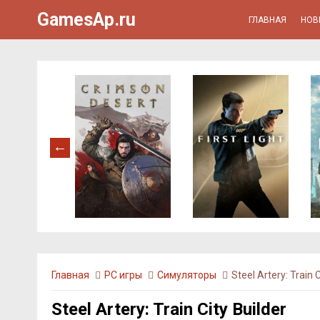
GamesAp.ru
ГЛАВНАЯ
НОВ
Главная
PC игры
Симуляторы
Steel Artery: Train C
Steel Artery: Train City Builder