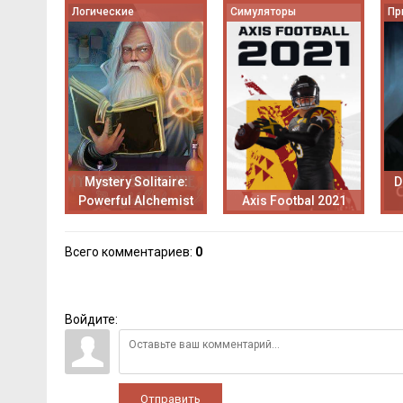
Логические
Симуляторы
Пр
Mystery Solitaire:
D
Powerful Alchemist
Axis Footbal 2021
Всего комментариев
:
0
Войдите:
Отправить