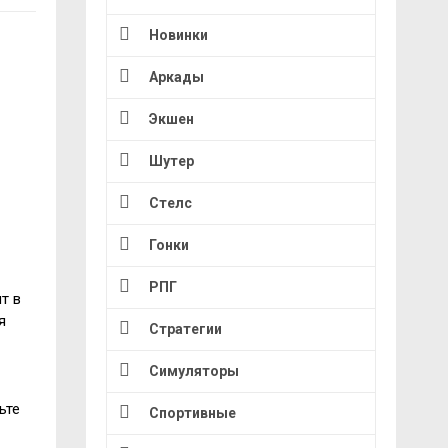
Новинки
Аркады
Экшен
Шутер
Стелс
Гонки
РПГ
т в
я
Стратегии
Симуляторы
ьте
Спортивные