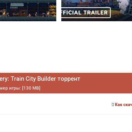
ry: Train City Builder торрент
мер игры: [130 MB]
Как ска