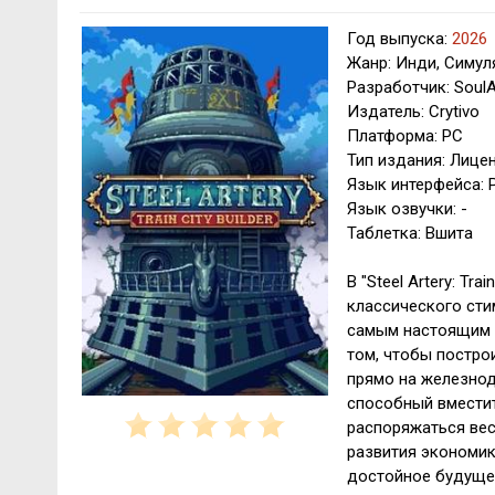
Год выпуска:
2026
Жанр: Инди, Симул
Разработчик: Soul
Издатель: Crytivo
Платформа: PC
Тип издания: Лице
Язык интерфейса: Р
Язык озвучки: -
Таблетка: Вшита
В "Steel Artery: Tr
классического сти
самым настоящим ф
том, чтобы постро
прямо на железнод
способный вместит
распоряжаться вес
развития экономик
достойное будуще