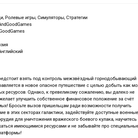
и, Ролевые игры, Симуляторы, Стратегии
lAndGoodGames
dGoodGames
нзия
Английский
 предстоит взять под контроль межзвёздный горнодобывающий
равляется в новое опасное путешествие с целью добыть как м
х ресурсов. Однако, к превеликому сожалению, вы далеко не
желает улучшить собственное финансовое положение за счёт
ых! Бросьте вызов пришельцам ради возможности получить
ие в этих секторах галактики, задействуйте доступные военны
орудия для уничтожения вражеского боевого кулака, научитесь
жаться имеющимися ресурсами и не забывайте про специальны
латформы!