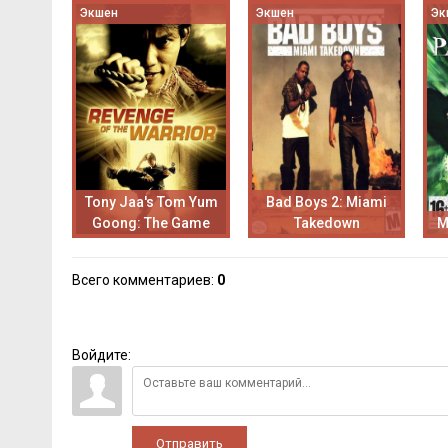
Экшен
Экшен
Эк
Tony Jaa's Tom Yum
Bad Boys 2: Miami
Goong: The Game
Takedown
М
Всего комментариев
:
0
Войдите:
Отправить