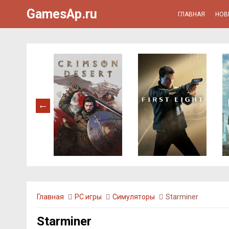
GamesAp.ru
ГЛАВНАЯ
НОВ
Главная
PC игры
Симуляторы
Starminer
Starminer