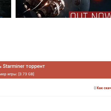
 Starminer торрент
мер игры: [3.73 GB]
Как ска