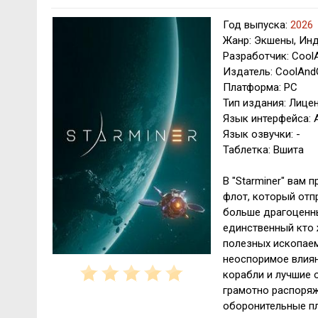
Год выпуска:
2026
Жанр: Экшены, Инд
Разработчик: Coo
Издатель: CoolAn
Платформа: PC
Тип издания: Лице
Язык интерфейса: 
Язык озвучки: -
Таблетка: Вшита
В "Starminer" вам
флот, который отп
больше драгоценны
единственный кто 
полезных ископаем
неоспоримое влиян
корабли и лучшие 
грамотно распоря
оборонительные п