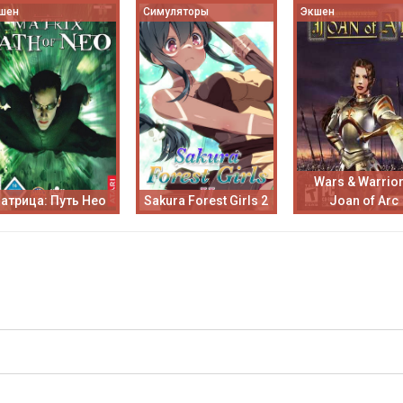
шен
Симуляторы
Экшен
Wars & Warrior
атрица: Путь Нео
Sakura Forest Girls 2
Joan of Arc