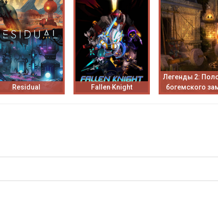
Легенды 2: Пол
Residual
Fallen Knight
богемского за