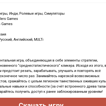
игры, Инди, Ролевые игры, Симуляторы
lers Games
s Games
нзия
усский, Английский, MULTi
нтальная игра, объединяющая в себе элементы стратегии,
новенного "среднестатистического" кликера. Исходя из этого, 
вам предстоит резать, зарабатывать, улучшать и повторять всё
сконечное число раз. Занимайтесь нарезкой всевозможных
тов, сражайтесь с целым легионом таинственных оживших куль
альные навыки и способности (за счёт встроенного древа тала
тарайтесь получить доступ к ранее заблокированным уровням!
Скачать игру