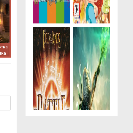
отна
мка