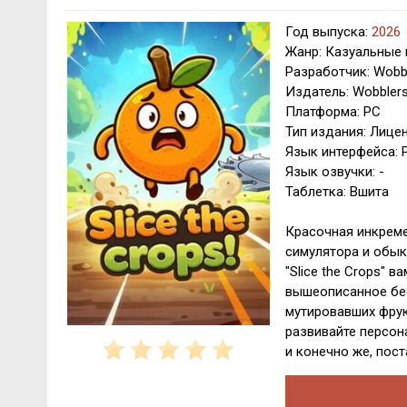
Год выпуска:
2026
Жанр: Казуальные 
Разработчик: Wobb
Издатель: Wobbler
Платформа: PC
Тип издания: Лице
Язык интерфейса: Р
Язык озвучки: -
Таблетка: Вшита
Красочная инкреме
симулятора и обык
"Slice the Crops" 
вышеописанное бе
мутировавших фрук
развивайте персон
и конечно же, пос