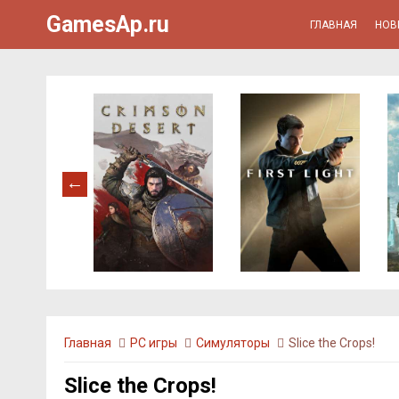
GamesAp.ru
ГЛАВНАЯ
НОВ
Главная
PC игры
Симуляторы
Slice the Crops!
Slice the Crops!