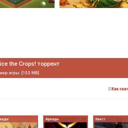
ice the Crops! торрент
мер игры: [153 MB]
Как ска
кады
Аркады
Квест