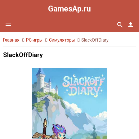
GamesAp.ru
search
person
menu
Главная
PC игры
Симуляторы
SlackOffDiary
SlackOffDiary