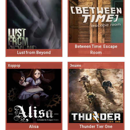
Between Time: Escape
Lust from Beyond
Room
Хоррор
Экшен
Alisa
Thunder Tier One