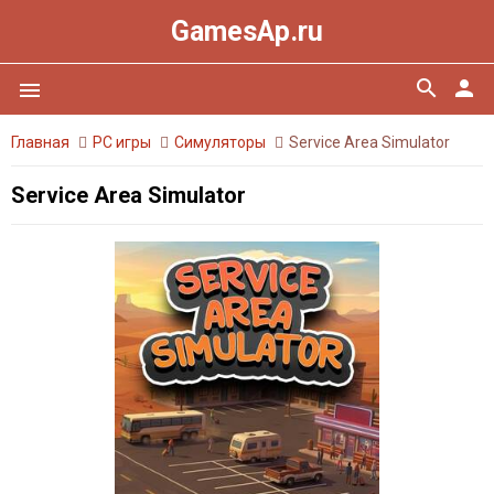
GamesAp.ru
search
person
menu
Главная
PC игры
Симуляторы
Service Area Simulator
Service Area Simulator