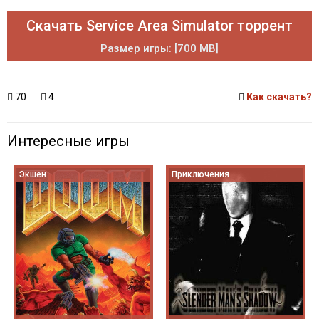
Скачать Service Area Simulator торрент
Размер игры: [700 MB]
70
4
Как скачать?
Интересные игры
Экшен
Приключения