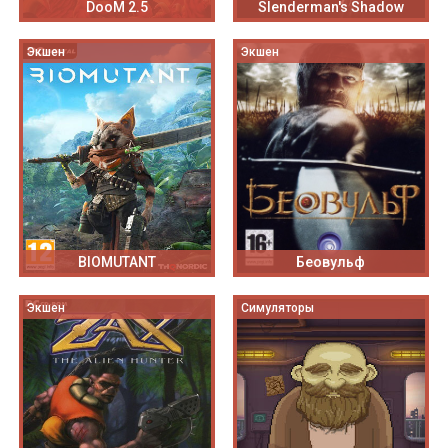
DooM 2.5
Slenderman's Shadow
Экшен
Экшен
BIOMUTANT
Беовульф
Экшен
Симуляторы