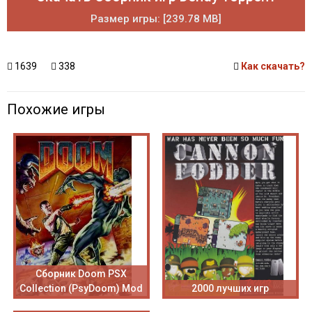
Размер игры: [239.78 MB]
1639
338
Как скачать?
Похожие игры
Сборник Doom PSX
Collection (PsyDoom) Mod
2000 лучших игр