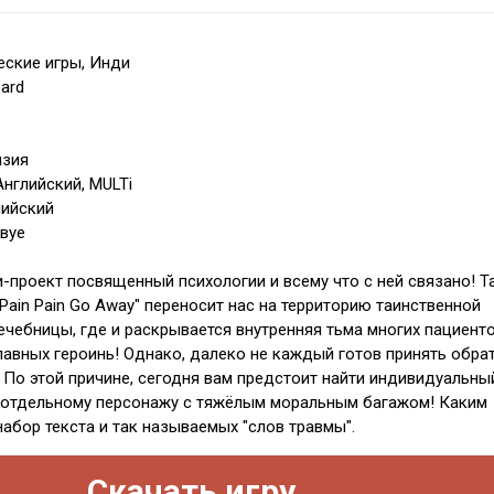
ские игры, Инди
ard
нзия
Английский, MULTi
лийский
твуе
-проект посвященный психологии и всему что с ней связано! Т
Pain Pain Go Away" переносит нас на территорию таинственной
ечебницы, где и раскрывается внутренняя тьма многих пациенто
главных героинь! Однако, далеко не каждый готов принять обра
. По этой причине, сегодня вам предстоит найти индивидуальны
 отдельному персонажу с тяжёлым моральным багажом! Каким
набор текста и так называемых "слов травмы".
Скачать игру