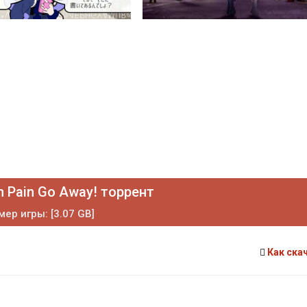
n Pain Go Away! торрент
мер игры: [3.07 GB]
Как ска