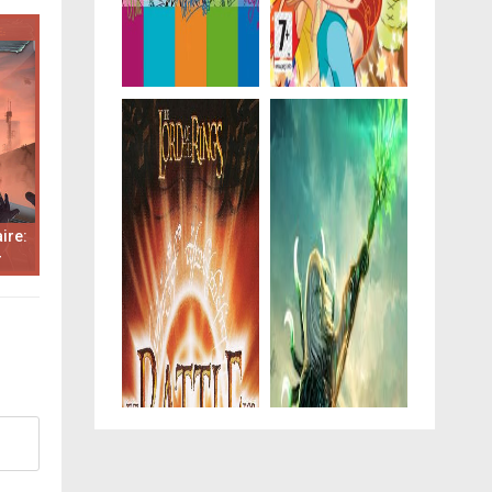
ire:
r