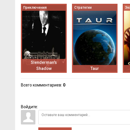
Приключения
Стратегии
Эк
Slenderman's
Shadow
Taur
Всего комментариев
:
0
Войдите: