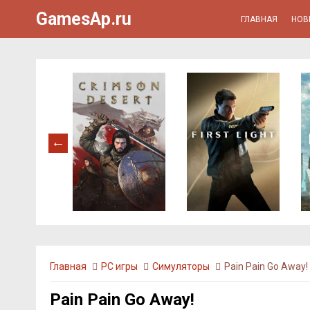
GamesAp.ru
ГЛАВНАЯ
НОВ
Главная
PC игры
Симуляторы
Pain Pain Go Away!
Pain Pain Go Away!