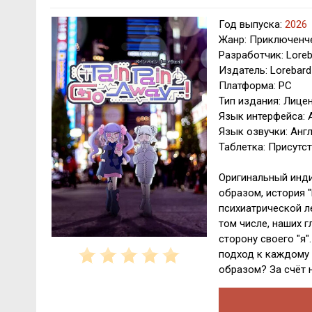
Год выпуска:
2026
Жанр: Приключенче
Разработчик: Loreb
Издатель: Lorebard
Платформа: PC
Тип издания: Лице
Язык интерфейса: 
Язык озвучки: Анг
Таблетка: Присутс
Оригинальный инди
образом, история "
психиатрической л
том числе, наших 
сторону своего "я"
подход к каждому
образом? За счёт 