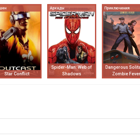
шен
Аркады
Приключения
Spider-Man: Web of
Dangerous Solita
Star Conflict
Shadows
Zombie Feve