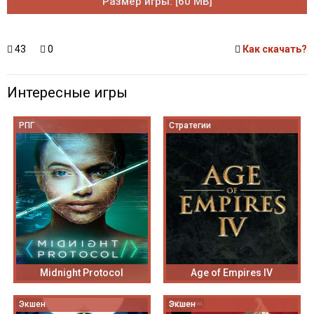
Размер игры: [60 MB]
43
0
Как скачать?
Интересные игры
РПГ
Стратегии
Midnight Protocol
Age of Empires IV
Экшен
Экшен