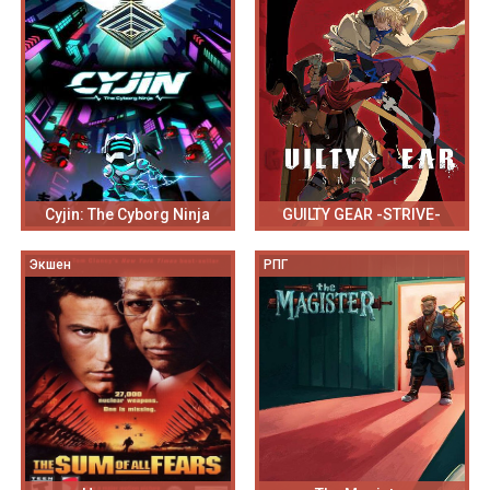
Cyjin: The Cyborg Ninja
GUILTY GEAR -STRIVE-
Экшен
РПГ