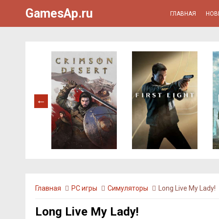
GamesAp.ru
ГЛАВНАЯ
НОВ
Главная
PC игры
Симуляторы
Long Live My Lady!
Long Live My Lady!