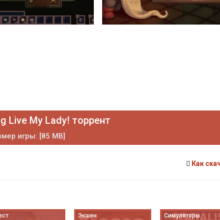
g Live My Lady! торрент
мер игры: [85 MB]
Как ска
ест
Экшен
Симуляторы