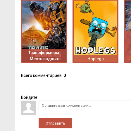
Трансформеры:
Месть падших
Hoplegs
Всего комментариев
:
0
Войдите:
Отправить