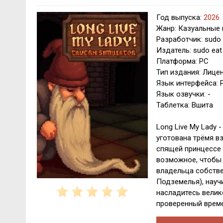
Год выпуска:
2026
Жанр: Казуальные 
Разработчик: sudo 
Издатель: sudo eat
Платформа: PC
Тип издания: Лице
Язык интерфейса: 
Язык озвучки: -
Таблетка: Вшита
Long Live My Lady
уготована трёмя в
спящей принцессе 
возможное, чтобы 
владельца собств
Подземелья), науч
насладитесь велик
проверенный време