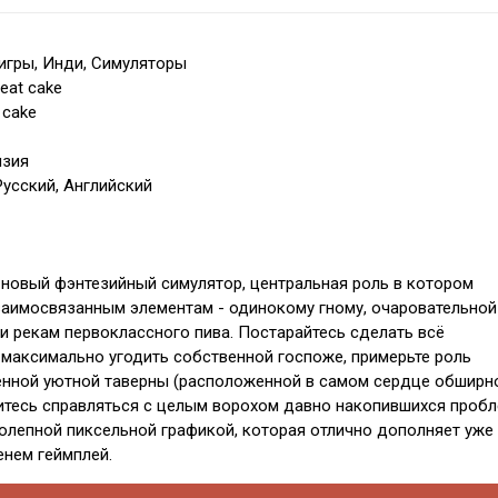
игры, Инди, Симуляторы
eat cake
 cake
нзия
Русский, Английский
 - новый фэнтезийный симулятор, центральная роль в котором
заимосвязанным элементам - одинокому гному, очаровательной
и рекам первоклассного пива. Постарайтесь сделать всё
максимально угодить собственной госпоже, примерьте роль
енной уютной таверны (расположенной в самом сердце обширн
итесь справляться с целым ворохом давно накопившихся пробл
олепной пиксельной графикой, которая отлично дополняет уже
нем геймплей.