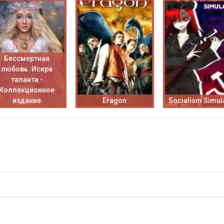
Бессмертная
любовь. Искра
таланта -
Коллекционное
издание
Eragon
Socialism Simul