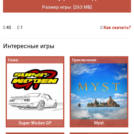
Размер игры: [263 MB]
40
1
Как скачать?
Интересные игры
Гонки
Приключения
Super Woden GP
Myst