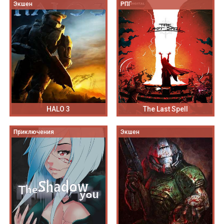
Экшен
РПГ
HALO 3
The Last Spell
Приключения
Экшен