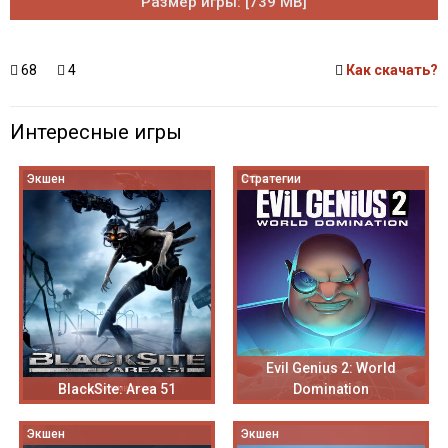
Размер игры: [739 MB]
68
4
Как скачать?
Интересные игры
Экшен
Стратегии
Evil Genius 2: World
BlackSite: Area 51
Domination
Экшен
Экшен