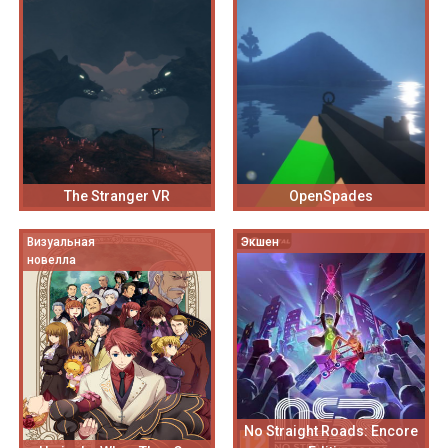
The Stranger VR
OpenSpades
Визуальная
Экшен
новелла
No Straight Roads: Encore