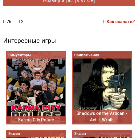
Размер игры: [3.37 GB]
76
2
Как скачать?
Интересные игры
Симуляторы
Приключения
Shadows on the Vatican -
Karma City Police
Act II: Wrath
Экшен
Экшен