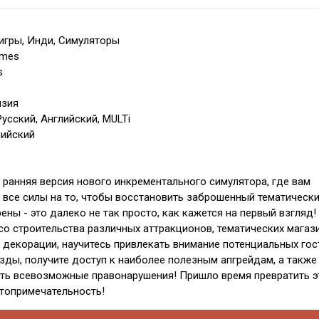
игры, Инди, Симуляторы
ames
s
нзия
усский, Английский, MULTi
лийский
 - ранняя версия нового инкрементального симулятора, где вам
 все силы на то, чтобы восстановить заброшенный тематическ
рены - это далеко не так просто, как кажется на первый взгляд!
 со строительства различных аттракционов, тематических магаз
 декорации, научитесь привлекать внимание потенциальных гост
зды, получите доступ к наиболее полезным апгрейдам, а также
ть всевозможные правонарушения! Пришло время превратить э
топримечательность!