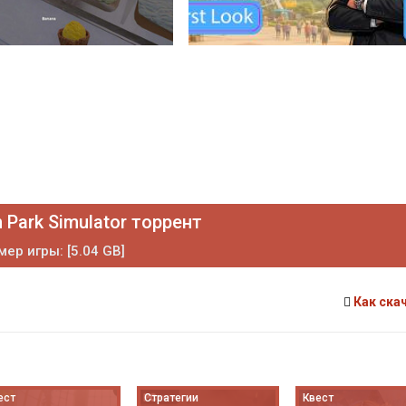
 Park Simulator торрент
мер игры: [5.04 GB]
Как ска
ест
Стратегии
Квест