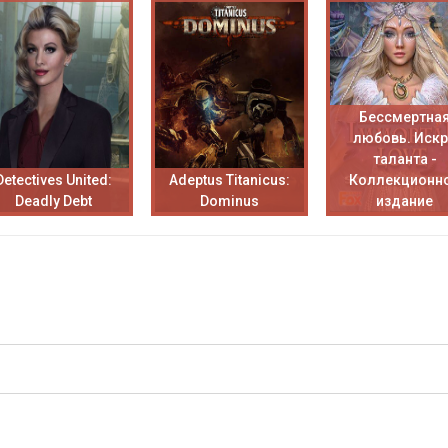
Бессмертна
любовь. Иск
таланта -
Detectives United:
Adeptus Titanicus:
Коллекционн
Deadly Debt
Dominus
издание