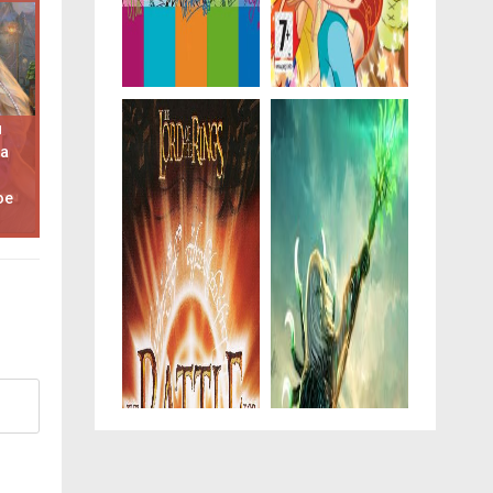
я
ра
ое