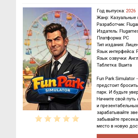
Год выпуска:
2026
Жанр: Казуальные 
Разработчик: Flug
Издатель: Flugame
Платформа: PC
Тип издания: Лице
Язык интерфейса: Р
Язык озвучки: Анг
Таблетка: Вшита
Fun Park Simulator
предстоит бросить
парк. И будьте уве
Начните свой путь
и презентабельных
зарабатывайте зве
забывайте пресека
место в новую дос