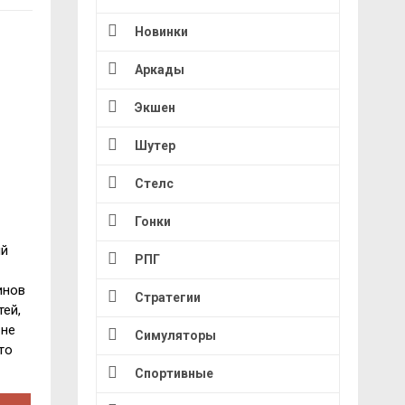
Новинки
Аркады
Экшен
Шутер
Стелс
Гонки
ий
РПГ
инов
Стратегии
ей,
 не
Симуляторы
то
Спортивные