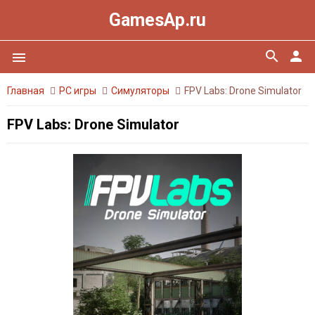
GamesAp.ru
search
person
menu
Главная
PC игры
Симуляторы
FPV Labs: Drone Simulator
FPV Labs: Drone Simulator