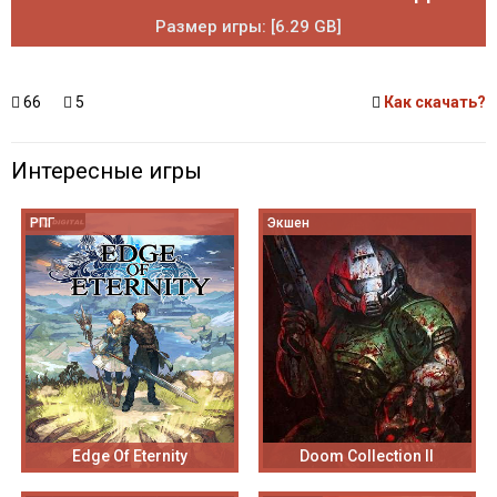
Размер игры: [6.29 GB]
66
5
Как скачать?
Интересные игры
РПГ
Экшен
Edge Of Eternity
Doom Collection II