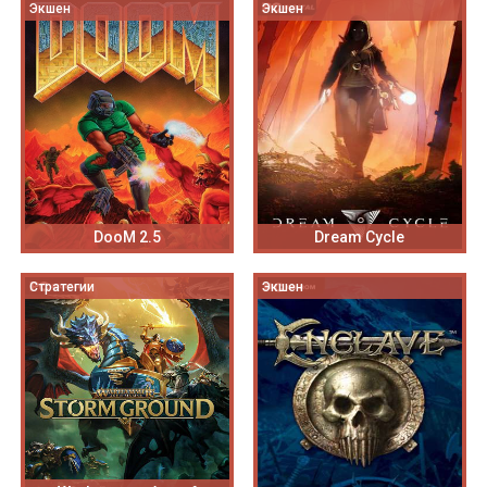
Экшен
Экшен
DooM 2.5
Dream Cycle
Стратегии
Экшен