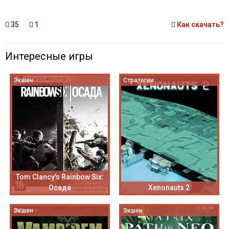
35
1
Как скачать?
Интересные игры
Экшен
Стратегии
Tom Clancy's Rainbow Six:
Осада
Xenonauts 2
Экшен
Экшен