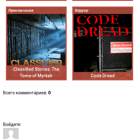
Приключения
Хоррор
Classified Stories: The
Tome of Myrkah
Code Dread
Всего комментариев
:
0
Войдите: