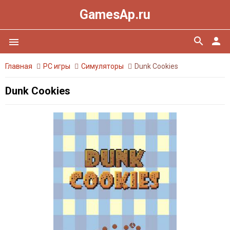
GamesAp.ru
search
person
menu
Главная
PC игры
Симуляторы
Dunk Cookies
Dunk Cookies