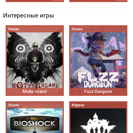
Интересные игры
Экшен
Экшен
Motte Island
Fuzz Dungeon
Экшен
Хоррор