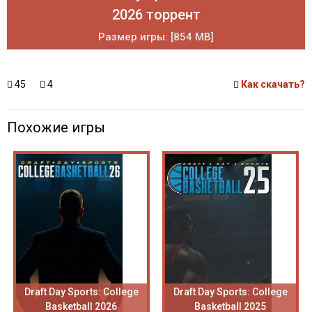
2026 торрент
Размер игры: [854 MB]
45
4
Как скачать?
Похожие игры
Draft Day Sports: College
Draft Day Sports: College
Basketball 2026
Basketball 2025