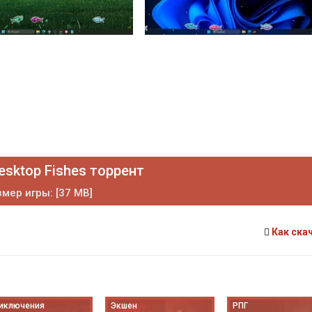
esktop Fishes торрент
мер игры: [37 MB]
Как ска
иключения
Экшен
РПГ