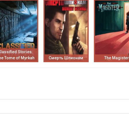
lassified Stories:
he Tome of Myrkah
Смерть Шпионам
The Magister