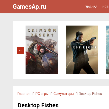
GamesAp.ru
ГЛАВНАЯ
НОВ
Главная
PC игры
Симуляторы
Desktop Fishes
Desktop Fishes