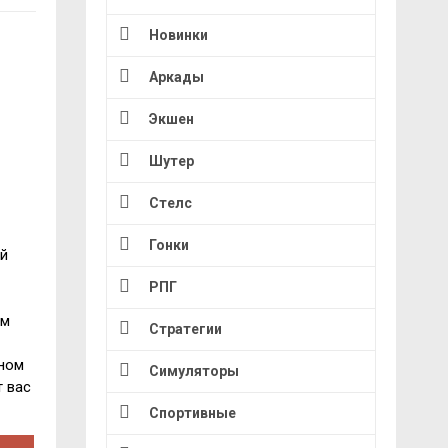
Новинки
Аркады
Экшен
Шутер
Стелс
Гонки
ый
РПГ
им
Стратегии
мном
Симуляторы
т вас
Спортивные