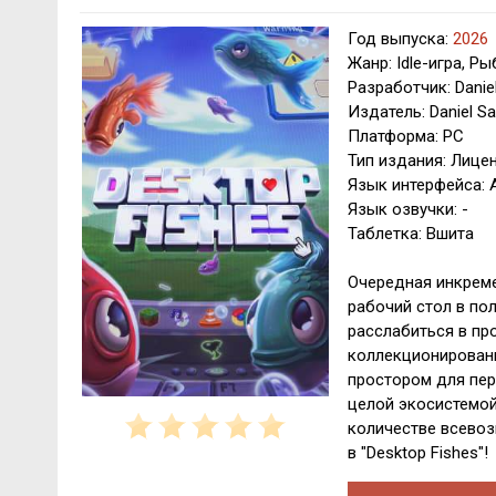
Год выпуска:
2026
Жанр: Idle-игра, Р
Разработчик: Daniel
Издатель: Daniel Sa
Платформа: PC
Тип издания: Лице
Язык интерфейса: 
Язык озвучки: -
Таблетка: Вшита
Очередная инкреме
рабочий стол в по
расслабиться в пр
коллекционирован
простором для пер
целой экосистемой
количестве всевоз
в "Desktop Fishes"!