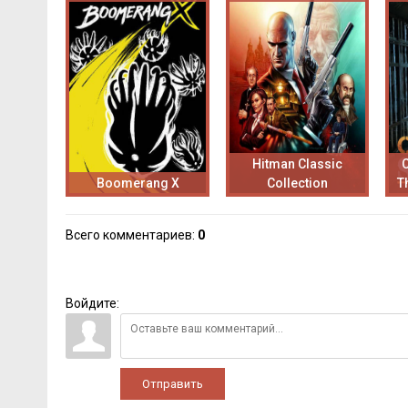
Hitman Classic
C
Boomerang X
Collection
T
Всего комментариев
:
0
Войдите:
Отправить