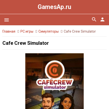
GamesAp.ru
search
person
menu
Главная
PC игры
Симуляторы
Cafe Crew Simulator
Cafe Crew Simulator