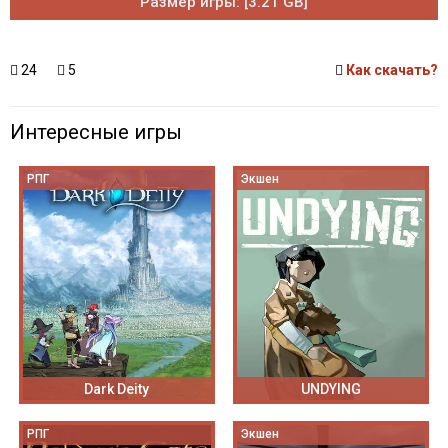
Размер игры: [3.21 GB]
24
5
Как скачать?
Интересные игры
РПГ
Экшен
Dark Deity
UNDYING
РПГ
Экшен