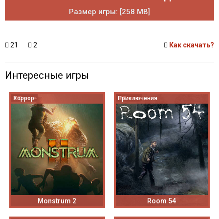
Размер игры: [258 MB]
21
2
Как скачать?
Интересные игры
Хоррор
Приключения
Monstrum 2
Room 54