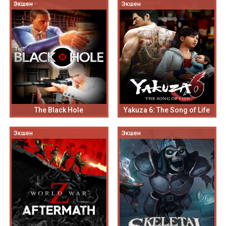
Экшен
Экшен
The Black Hole
Yakuza 6: The Song of Life
Экшен
Экшен