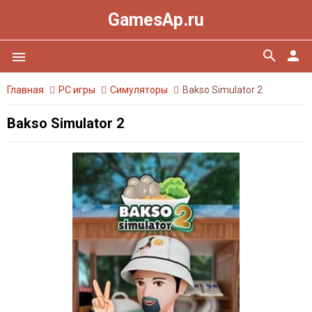
GamesAp.ru
search
person
menu
Главная
PC игры
Симуляторы
Bakso Simulator 2
Bakso Simulator 2