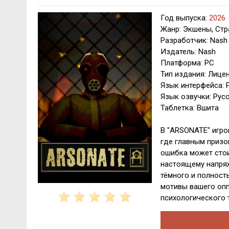
Год выпуска:
2026
Жанр: Экшены, Стр
Разработчик: Nash
Издатель: Nash
Платформа: PC
Тип издания: Лице
Язык интерфейса: 
Язык озвучки: Рус
Таблетка: Вшита
В "ARSONATE" игро
где главным призо
ошибка может стои
настоящему напряж
тёмного и полност
мотивы вашего опп
психологического 