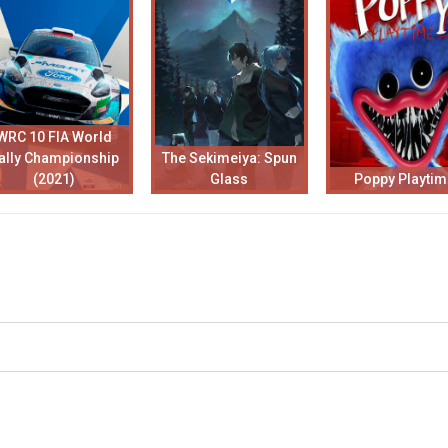
WRC 10 FIA World
ally Championship
The Sekimeiya: Spun
(2021)
Glass
Poppy Playti