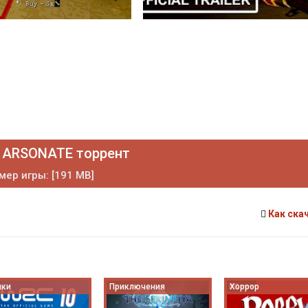
 ARSONATE торрент
мер игры: [191 MB]
Как ска
нки
Приключения
Хоррор