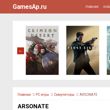
GamesAp.ru
ГЛАВНАЯ
НОВ
Главная
PC игры
Симуляторы
ARSONATE
ARSONATE