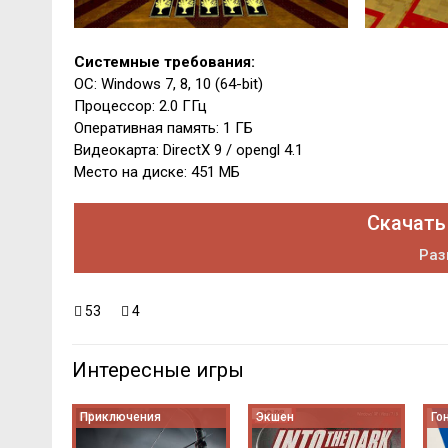
Системные требования:
ОС: Windows 7, 8, 10 (64-bit)
Процессор: 2.0 ГГц
Оперативная память: 1 ГБ
Видеокарта: DirectX 9 / opengl 4.1
Место на диске: 451 МБ
Скачать
Раз
53
4
Интересные игры
Приключения
Экшен
Го