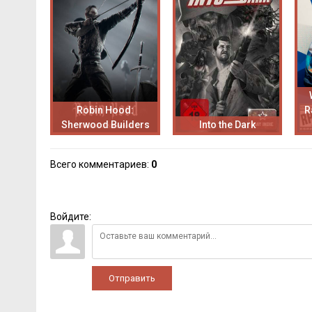
Robin Hood:
R
Sherwood Builders
Into the Dark
Всего комментариев
:
0
Войдите:
Отправить