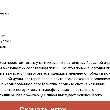
атегии
нзия
Русский
ская
кам предстоит стать участниками по-настоящему безумной игр
м выступает их собственная жизнь. По этой причине, сегодня л
ть вам всего! Приготовьтесь одержать уверенную победу в по-
енной дуэли, постарайтесь не сойти с ума находясь в условиях
ью изолированного пространства, пролейте свет на истинные
онента и погрузитесь в атмосферу самого настоящего
триллера, где обжигающее пламя выступает основой всего.
Скачать игру