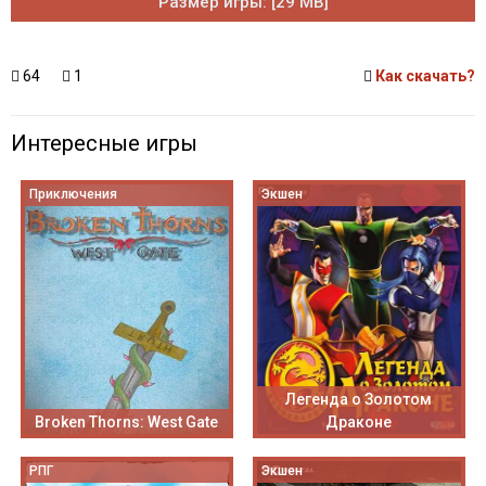
Размер игры: [29 MB]
64
1
Как скачать?
Интересные игры
Приключения
Экшен
Легенда о Золотом
Broken Thorns: West Gate
Драконе
РПГ
Экшен