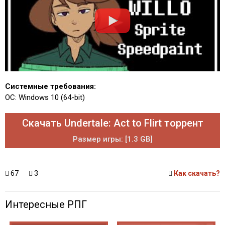
Системные требования:
ОС: Windows 10 (64-bit)
Скачать Undertale: Act to Flirt торрент
Размер игры: [1.3 GB]
67
3
Как скачать?
Интересные РПГ