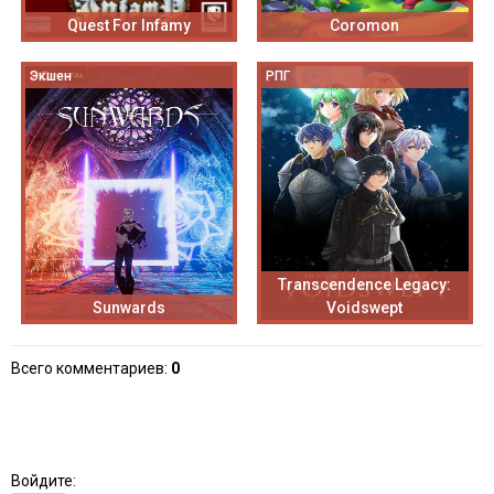
Quest For Infamy
Coromon
Экшен
РПГ
Transcendence Legacy:
Sunwards
Voidswept
Всего комментариев
:
0
Войдите: