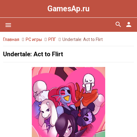
GamesAp.ru
search
person
menu
Главная
PC игры
РПГ
Undertale: Act to Flirt
Undertale: Act to Flirt