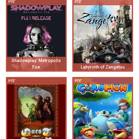
РПГ
РПГ
Shadowplay: Metropolis
Foe
Labyrinth of Zangetsu
РПГ
РПГ