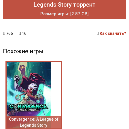
Legends Story торрент
Размер игры: [2.87 GB]
766
16
Как скачать?
Похожие игры
Convergence: A League of
Legends Story