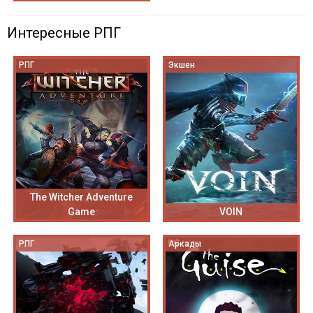
Интересные РПГ
РПГ
Экшен
The Witcher Adventure
Game
VOIN
РПГ
Аркады