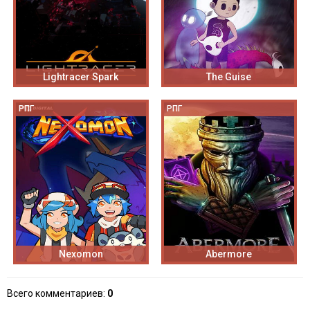
Lightracer Spark
The Guise
РПГ
РПГ
Nexomon
Abermore
Всего комментариев
:
0