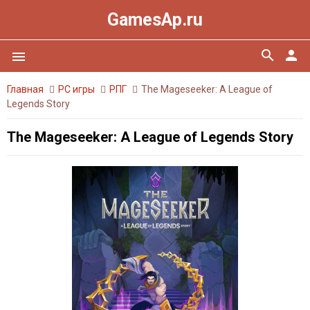
GamesAp.ru
search
person
menu
Главная
PC игры
РПГ
The Mageseeker: A League of
Legends Story
The Mageseeker: A League of Legends Story