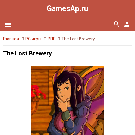
GamesAp.ru
search
person
menu
Главная
PC игры
РПГ
The Lost Brewery
The Lost Brewery