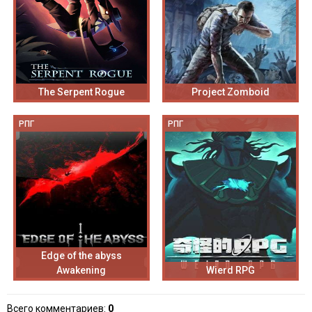
The Serpent Rogue
Project Zomboid
РПГ
РПГ
Edge of the abyss
Awakening
Wierd RPG
Всего комментариев
:
0