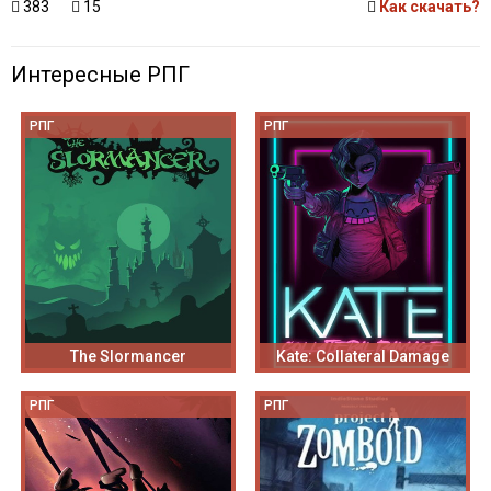
383
15
Как скачать?
Интересные РПГ
РПГ
РПГ
The Slormancer
Kate: Collateral Damage
РПГ
РПГ