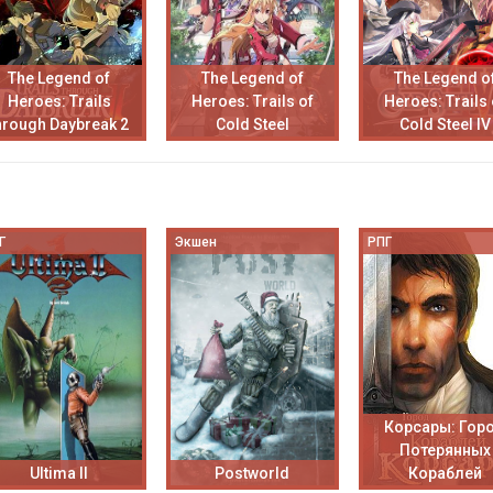
The Legend of
The Legend of
The Legend o
Heroes: Trails
Heroes: Trails of
Heroes: Trails 
hrough Daybreak 2
Cold Steel
Cold Steel IV
Г
Экшен
РПГ
Корсары: Гор
Потерянных
Ultima II
Postworld
Кораблей