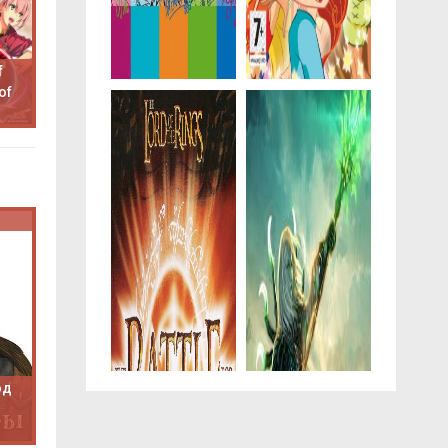
f
of
од