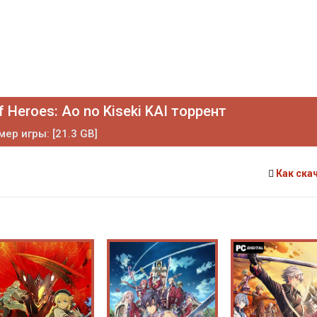
 Heroes: Ao no Kiseki KAI торрент
мер игры: [21.3 GB]
Как ска