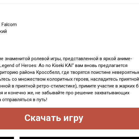
n Falcom
кий
е знаменитой ролевой игры, представленной в яркой аниме-
 Legend of Heroes: Ao no Kiseki KAI" вам вновь предлагается
рриторию района Кроссбелл, где творятся поистине невероятны
ьтесь со множеством колоритных героев, насладитесь приятной
ной в приятной ретро-стилистике), примите участие в жарких б
я и конечно же, не забывайте про решение захватывающих
 отправляться в путь!
Скачать игру