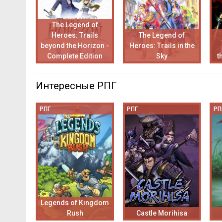
The Legend of
Heroes: Trails
The Legend of
beyond the Horizon -
Heroes: Trails in the
Complete Edition
Sky
t
Интересные РПГ
РПГ
РПГ
РП
Legends of Kingdom
Rush
Castle Morihisa