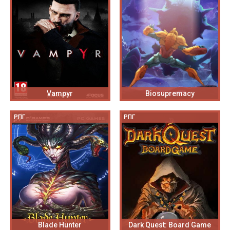
Vampyr
Biosupremacy
РПГ
РПГ
Blade Hunter
Dark Quest: Board Game