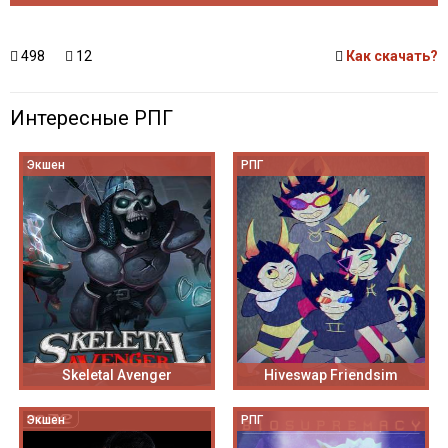
498
12
Как скачать?
Интересные РПГ
Экшен
РПГ
Skeletal Avenger
Hiveswap Friendsim
Экшен
РПГ