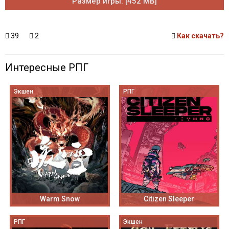
Размер игры: [452 MB]
39
2
Как скачать?
Интересные РПГ
Экшен
РПГ
Warm Snow
Citizen Sleeper
РПГ
Экшен