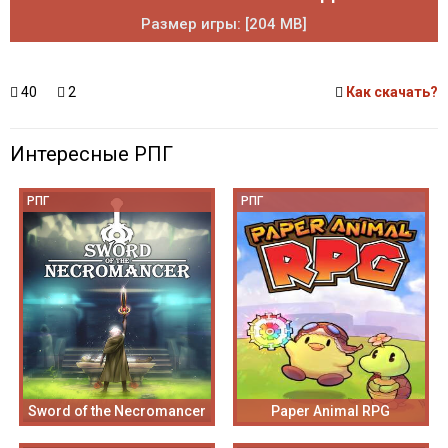
Размер игры: [204 MB]
40
2
Как скачать?
Интересные РПГ
РПГ
РПГ
Sword of the Necromancer
Paper Animal RPG