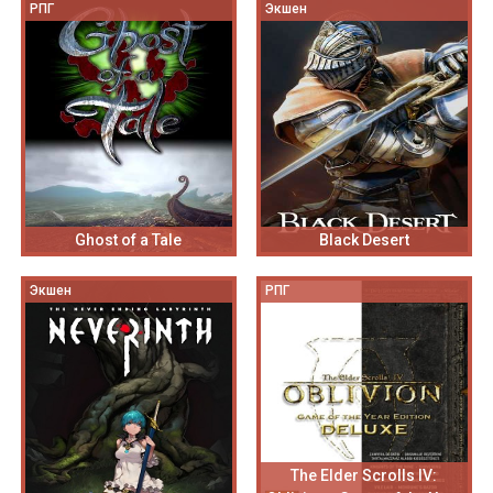
РПГ
Экшен
Ghost of a Tale
Black Desert
Экшен
РПГ
The Elder Scrolls IV: