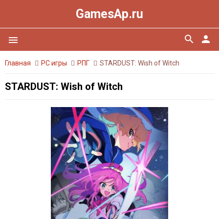
GamesAp.ru
search
person
menu
Главная
PC игры
РПГ
STARDUST: Wish of Witch
STARDUST: Wish of Witch