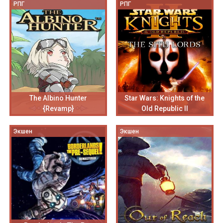
РПГ
РПГ
The Albino Hunter
Star Wars: Knights of the
{Revamp}
Old Republic II
Экшен
Экшен