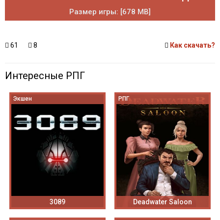
Размер игры: [678 MB]
61
8
Как скачать?
Интересные РПГ
Экшен
РПГ
3089
Deadwater Saloon