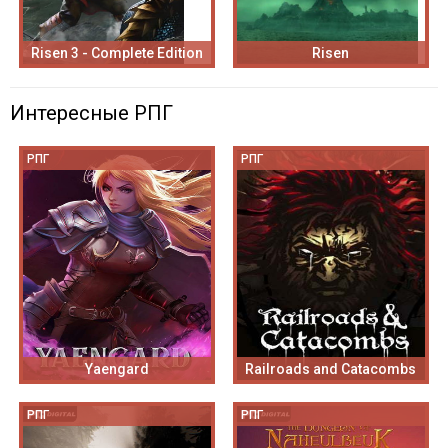
Risen 3 - Complete Edition
Risen
Интересные РПГ
РПГ
РПГ
Yaengard
Railroads and Catacombs
РПГ
РПГ