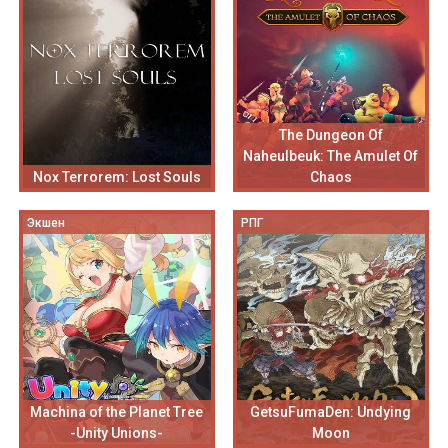
The Dungeon Of
Naheulbeuk: The Amulet Of
Nox Terrorem: Lost Souls
Chaos
Экшен
РПГ
Machina of the Planet Tree
GetsuFumaDen: Undying
-Unity Unions-
Moon