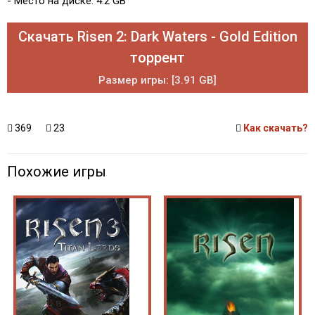
- Место на диске: 4.2 GB
Скачать Risen 2: Dark Waters - Gold Edition
торрент
Размер игры: [3.91 GB]
369
23
Как скачать?
Похожие игры