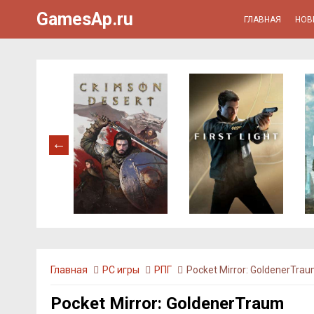
GamesAp.ru
ГЛАВНАЯ
НОВ
Главная
PC игры
РПГ
Pocket Mirror: GoldenerTra
Pocket Mirror: GoldenerTraum