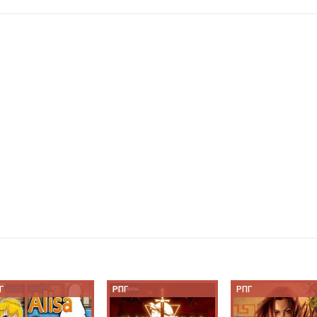
Г
РПГ
РПГ