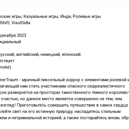
ские игры, Казуальные игры, Инди, Ролевые игры
hift, VisuStella
 декабря 2023
фициальный
усский, английский, немецкий, японский
тствует
enoke)
denerTraum - мрачный пиксельный хоррор с элементами ролевой 
лагающий нам стать участниками опасного сюрреалистичного
рое развернётся на просторах таинственного тёмного королевст
 счастью, но данное место является совершенно не тем, чем
 взгляд! Приготовьтесь совершить путешествие в самое сердце
олейте свет на его истинную природу, насладитесь стильным
жем и нетривиальной историей, а также постарайтесь вновь обр