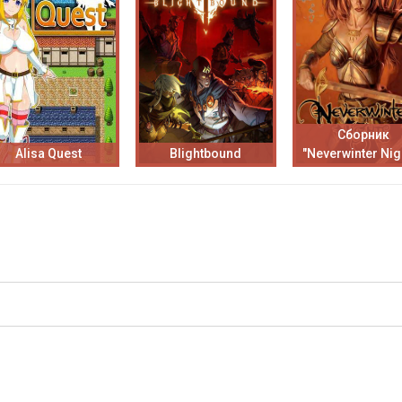
Сборник
Alisa Quest
Blightbound
"Neverwinter Nig