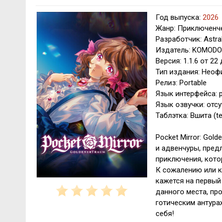
Год выпуска:
2026
Жанр: Приключенче
Разработчик: AstralS
Издатель: KOMODO
Версия: 1.1.6 от 22
Тип издания: Нео
Релиз: Portable
Язык интерфейса: р
Язык озвучки: отсу
Таблэтка: Вшита (t
Pocket Mirror: Gol
и адвенчуры, пред
приключения, кото
К сожалению или к
кажется на первый
данного места, пр
готическим антура
себя!