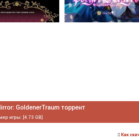
irror: GoldenerTraum торрент
мер игры: [4.73 GB]
Как ска