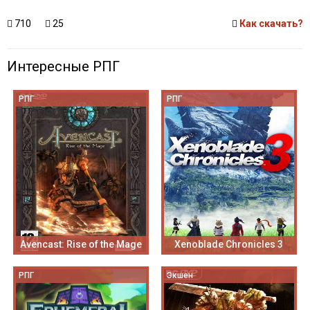
710
25
Как скачать?
Интересные РПГ
РПГ
РПГ
Avencast: Rise of the Mage
Xenoblade Chronicles 3
РПГ
Экшен