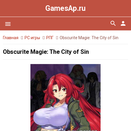
GamesAp.ru
search
person
menu
Главная
PC игры
РПГ
Obscurite Magie: The City of Sin
Obscurite Magie: The City of Sin