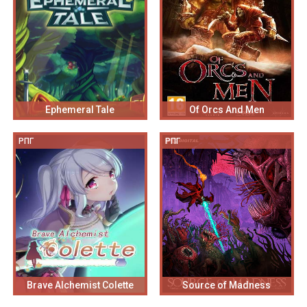
Ephemeral Tale
Of Orcs And Men
РПГ
РПГ
Brave Alchemist Colette
Source of Madness