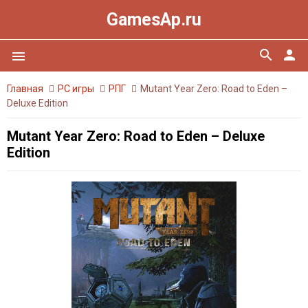
GamesAp.ru
search
person
menu
Главная
PC игры
РПГ
Mutant Year Zero: Road to Eden –
Deluxe Edition
Mutant Year Zero: Road to Eden – Deluxe
Edition