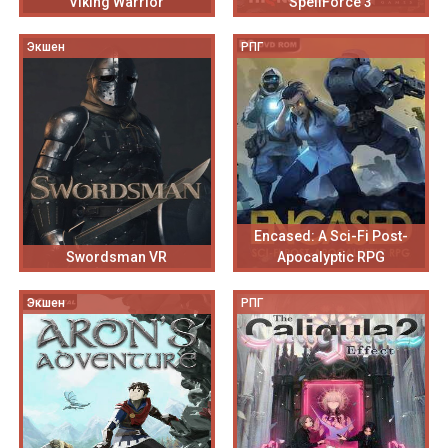
Viking Warrior
SpellForce 3
Экшен
РПГ
Encased: A Sci-Fi Post-
Swordsman VR
Apocalyptic RPG
Экшен
РПГ