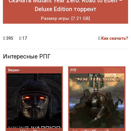
Скачать Mutant Year Zero: Road to Eden –
Deluxe Edition торрент
Размер игры: [7.21 GB]
395
17
Как скачать?
Интересные РПГ
Экшен
РПГ