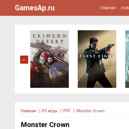
GamesAp.ru
ГЛАВНАЯ
НОВ
Главная
PC игры
РПГ
Monster Crown
Monster Crown