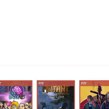
Г
РПГ
РПГ