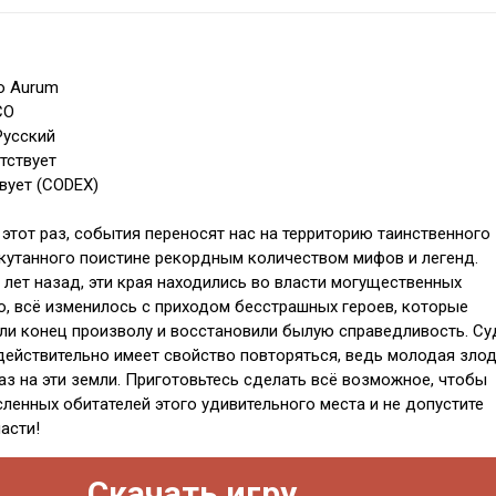
io Aurum
CO
Русский
тствует
вует (CODEX)
 этот раз, события переносят нас на территорию таинственного
кутанного поистине рекордным количеством мифов и легенд.
 лет назад, эти края находились во власти могущественных
о, всё изменилось с приходом бесстрашных героев, которые
и конец произволу и восстановили былую справедливость. Су
 действительно имеет свойство повторяться, ведь молодая зло
аз на эти земли. Приготовьтесь сделать всё возможное, чтобы
ленных обитателей этого удивительного места и не допустите
асти!
Скачать игру