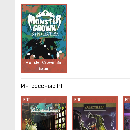
Monster Crown: Sin
Eater
Интересные РПГ
РПГ
РПГ
РП