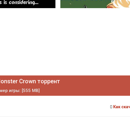
onster Crown торрент
мер игры: [555 MB]
Как ска