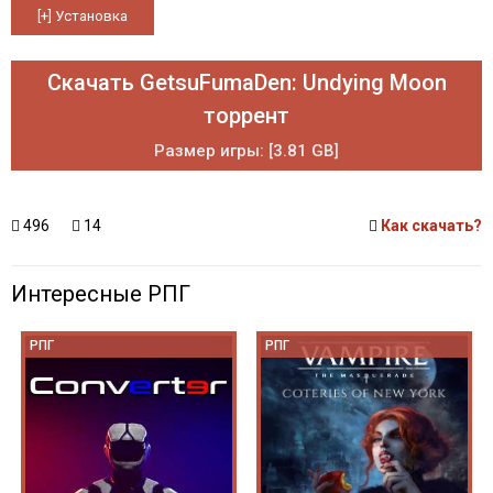
Скачать GetsuFumaDen: Undying Moon
торрент
Размер игры: [3.81 GB]
496
14
Как скачать?
Интересные РПГ
РПГ
РПГ