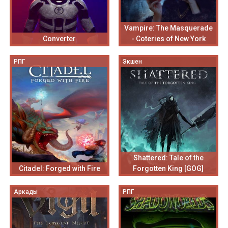
Vampire: The Masquerade
Converter
- Coteries of New York
РПГ
Экшен
Shattered: Tale of the
Citadel: Forged with Fire
Forgotten King [GOG]
Аркады
РПГ