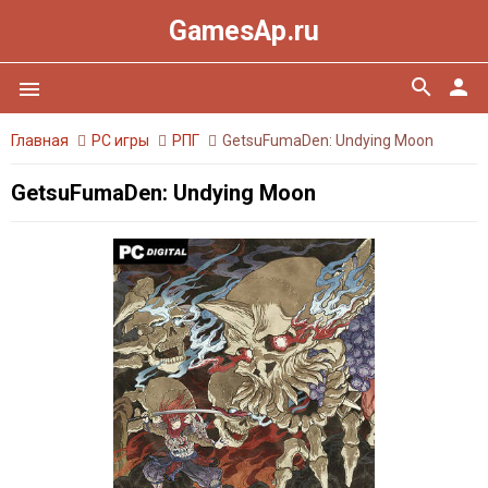
GamesAp.ru
search
person
menu
Главная
PC игры
РПГ
GetsuFumaDen: Undying Moon
GetsuFumaDen: Undying Moon