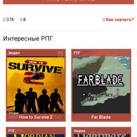
374
8
Как скачать?
Интересные РПГ
Экшен
РПГ
How to Survive 2
Far Blade
РПГ
Экшен