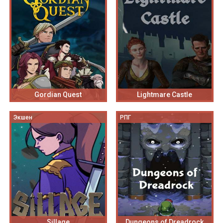
Gordian Quest
Lightmare Castle
Экшен
РПГ
Sillage
Dungeons of Dreadrock