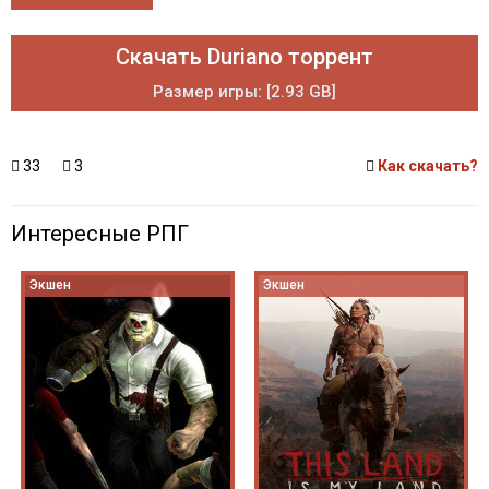
Скачать Duriano торрент
Размер игры: [2.93 GB]
33
3
Как скачать?
Интересные РПГ
Экшен
Экшен