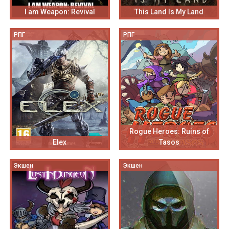
I am Weapon: Revival
This Land Is My Land
РПГ
РПГ
Rogue Heroes: Ruins of
Elex
Tasos
Экшен
Экшен