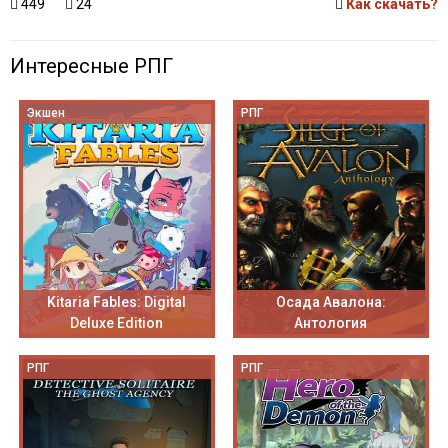
449
24
Как скачать?
Интересные РПГ
Экшен
РПГ
Kitaria Fables: Digital
Осада Авалона:
Deluxe Edition
Антология
РПГ
РПГ