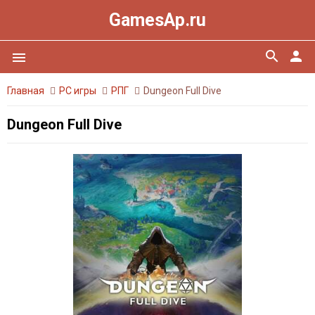
GamesAp.ru
search
person
menu
Главная
PC игры
РПГ
Dungeon Full Dive
Dungeon Full Dive