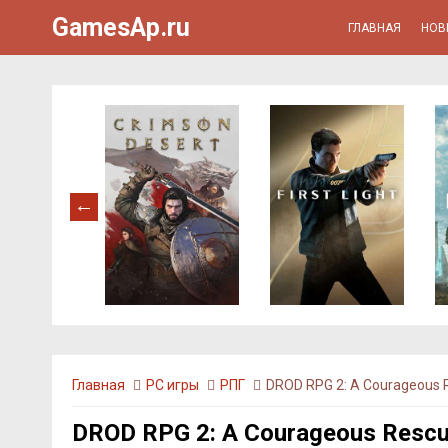
GamesAp.ru
ГЛАВНАЯ
НОВ
Главная
PC игры
РПГ
DROD RPG 2: A Courageous 
DROD RPG 2: A Courageous Resc