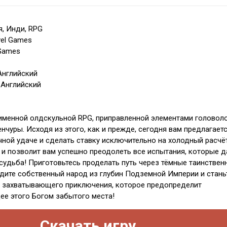
, Инди, RPG
vel Games
 Games
Английский
 Английский
именной олдскульной RPG, приправленной элементами головол
нчуры. Исходя из этого, как и прежде, сегодня вам предлагаетс
чной удаче и сделать ставку исключительно на холодный расчё
и позволит вам успешно преодолеть все испытания, которые д
 судьба! Приготовьтесь проделать путь через тёмные таинствен
дите собственный народ из глубин Подземной Империи и стань
о захватывающего приключения, которое предопределит
е этого Богом забытого места!
Скачать игру