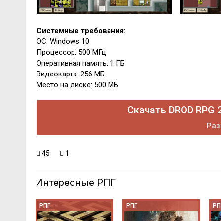
Системные требования:
ОС: Windows 10
Процессор: 500 МГц
Оперативная память: 1 ГБ
Видеокарта: 256 МБ
Место на диске: 500 МБ
Скачать DROD RPG 2
Раз
45
1
Интересные РПГ
РПГ
РПГ
РП