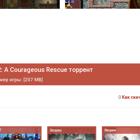
: A Courageous Rescue торрент
мер игры: [207 MB]
Как ска
Г
Экшен
Экшен