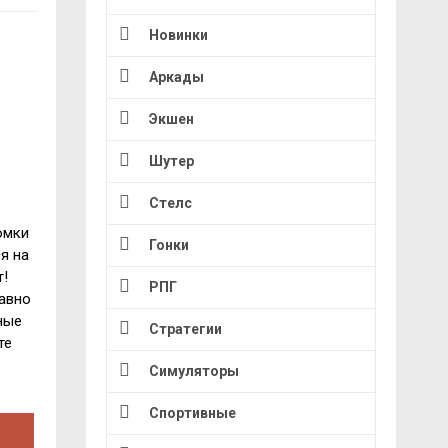
Новинки
Аркады
Экшен
Шутер
Стелс
омки
Гонки
я на
т!
РПГ
авно
ные
Стратегии
те
Симуляторы
Спортивные