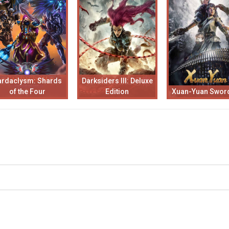
ardaclysm: Shards
Darksiders III: Deluxe
of the Four
Edition
Xuan-Yuan Sword