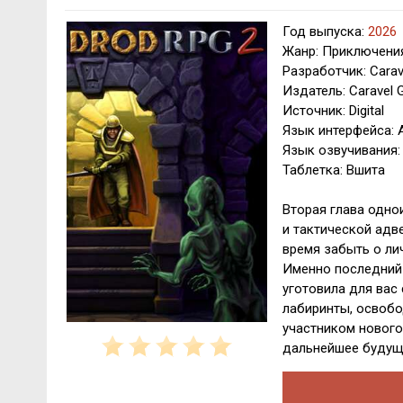
Год выпуска:
2026
Жанр: Приключения
Разработчик: Cara
Издатель: Caravel
Источник: Digital
Язык интерфейса: 
Язык озвучивания:
Таблетка: Вшита
Вторая глава одно
и тактической адве
время забыть о ли
Именно последний 
уготовила для вас
лабиринты, освобо
участником новог
дальнейшее будуще