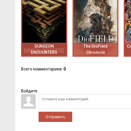
DUNGEON
The DioField
C
ENCOUNTERS
Chronicle
Всего комментариев
:
0
Войдите:
Отправить