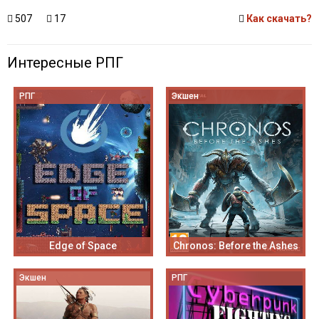
507
17
Как скачать?
Интересные РПГ
РПГ
Экшен
Edge of Space
Chronos: Before the Ashes
Экшен
РПГ