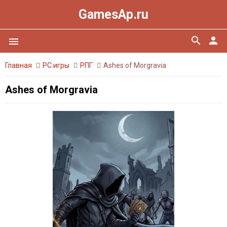
GamesAp.ru
search
person
menu
Главная
PC игры
РПГ
Ashes of Morgravia
Ashes of Morgravia