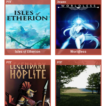
РПГ
Экшен
Isles of Etherion
Worldless
РПГ
РПГ