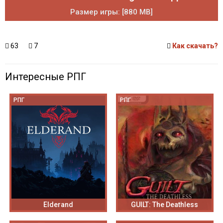
Размер игры: [880 MB]
63
7
Как скачать?
Интересные РПГ
РПГ
РПГ
Elderand
GUILT: The Deathless