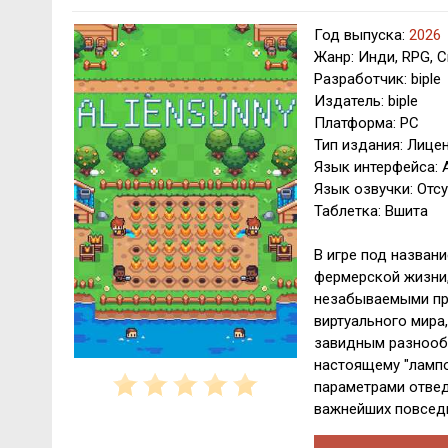
Год выпуска:
2026
Жанр: Инди, RPG, 
Разработчик: biple
Издатель: biple
Платформа: PC
Тип издания: Лице
Язык интерфейса: 
Язык озвучки: Отсу
Таблетка: Вшита
В игре под названи
фермерской жизни,
незабываемыми при
виртуального мира
завидным разнооб
настоящему "лампо
параметрами отвед
важнейших повсед