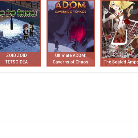
ZOID ZOID
Ultimate ADOM:
TETSOIDEA
Caverns of Chaos
The Sealed Amp