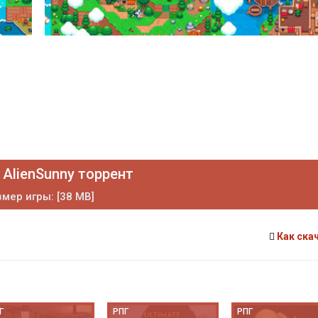
 AlienSunny торрент
мер игры: [38 MB]
Как ска
Г
РПГ
РПГ