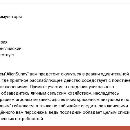
Симуляторы
нзия
Английский
тствует
ем"AlienSunny" вам предстоит окунуться в реалии удивительной
 где приятное расслабляющее действо соседствует с поистин
ключениями. Примите участие в создании уникального
, обзаведитесь личным сельским хозяйством, насладитесь
разием игровых механик, эффектным красочным визуалом и по
вым" геймплеем, а также не забывайте следить за ключевыми
ённого вам персонажа, ведь последний обладает целым спис
невных потребностей.