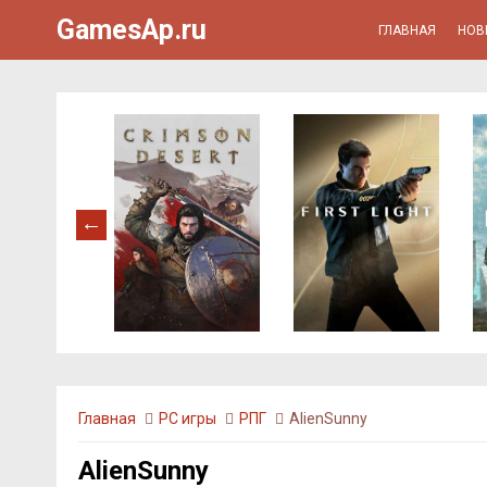
GamesAp.ru
ГЛАВНАЯ
НОВ
Главная
PC игры
РПГ
AlienSunny
AlienSunny