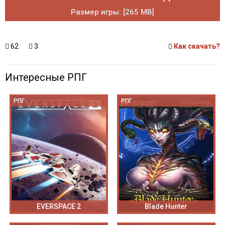
Размер игры: [265 MB]
62
3
Как скачать?
Интересные РПГ
РПГ
РПГ
EVERSPACE 2
Blade Hunter