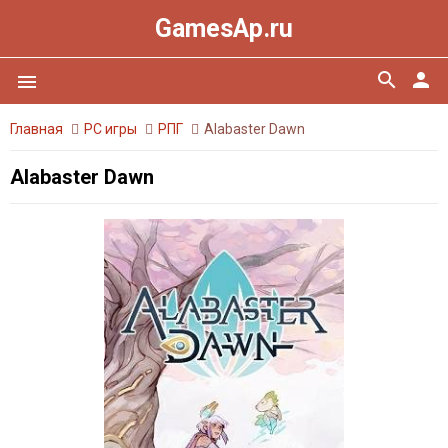
GamesAp.ru
search
person
menu
Главная
PC игры
РПГ
Alabaster Dawn
Alabaster Dawn