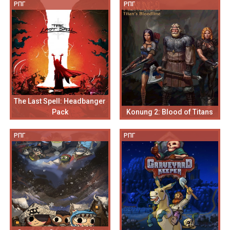
РПГ
РПГ
The Last Spell: Headbanger
Pack
Konung 2: Blood of Titans
РПГ
РПГ