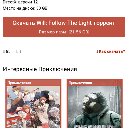
DirectX: версии 12
Место на диске: 30 GB
Скачать Will: Follow The Light торрент
Размер игры: [21.56 GB]
85
1
Как скачать?
Интересные Приключения
Приключения
Приключения