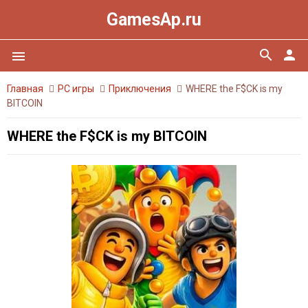
GamesAp.ru
search
person
menu
Главная
PC игры
Приключения
WHERE the F$CK is my
BITCOIN
WHERE the F$CK is my BITCOIN