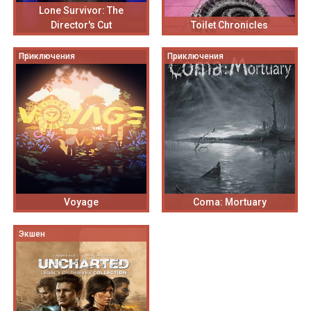
Lone Survivor: The
Director's Cut
Toilet Chronicles
Приключения
Приключения
Voyage
Coma: Mortuary
Экшен