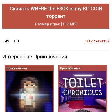
Скачать WHERE the F$CK is my BITCOIN
торрент
Размер игры: [137 MB]
49
3
Как скачать?
Интересные Приключения
Приключения
Приключения