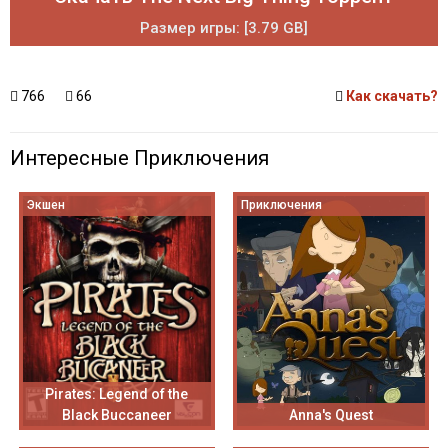
Размер игры: [3.79 GB]
766
66
Как скачать?
Интересные Приключения
Экшен
Приключения
Pirates: Legend of the
Black Buccaneer
Anna's Quest